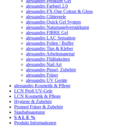
alessandro Pediküre Gel
alessandro Farbgel 2.0
alessandro FX-One Colour & Gloss
alessandro Glittergele
alessandro Quick Gel System
alessandro Naturnagelverstärkung
alessandro FIBRE Gel
alessandro LAC Sensation
alessandro Feilen / Buffer
alessandro Tips & Kleber
alessandro Arbeitsmaterial
alessandro Flüßigkeiten
alessandro Nail Art
alessandro Pinsel, Zubehör
alessandro Fräser
alessandro UV Geräte
alessandro Kosmetik & Pflege
LCN Profi UV-Gele
LCN Kosmetik & Pflege
Hygiene & Zubehör
Promed Fräser & Zubehör
Staubabsaugung
S A L E %
Produkt Informationen