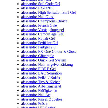
alessandro Soft Code Gel
alessandro FX-ONE
alessandro High Sensation 3in1 Gel
alessandro Nail Gloss
alessandro Champions Choice
alessandro French Gele
alessandro Versiegelungsgel
alessandro Camouflage Gel
alessandro Repair Gel
alessandro Pediküre Gel
alessandro Farbgel 2.0
alessandro FX-One Colour & Gloss
alessandro Glittergele
alessandro Quick Gel System
alessandro Naturnagelverstärkung
alessandro FIBRE Gel
alessandro LAC Sensation
alessandro Feilen / Buffer
alessandro Tips & Kleber
alessandro Arbeitsmaterial
alessandro Flüßigkeiten
alessandro Nail Art
alessandro Pinsel, Zubehör
alessandro Fräser
alessandro UV Geräte