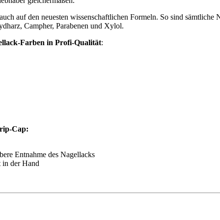
iebhaber gleichermaßen.
en auch auf den neuesten wissenschaftlichen Formeln. So sind sämtliche
hydharz, Campher, Parabenen und Xylol.
llack-Farben in Profi-Qualität
:
Grip-Cap:
ubere Entnahme des Nagellacks
t in der Hand