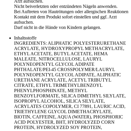
Arzt aufsuchen.
Nicht beiverletzten oder entzündeten Nägeln anwenden.
Bei Auftreten von Hautrötungen oder allergischen Reaktionen
Kontakt mit dem Produkt sofort einstellen und ggf. Arzt
aufsuchen.
Darf nicht in die Hände von Kindern gelangen.
Inhaltsstoffe
INGREDIENTS: ALIPHATIC POLYESTERURETHANE
ACRYLATE, HYDROXYPROPYL METHACRYLATE,
ETHYL ACETATE, BUTYL ACETATE, HEMA
MALEATE, NITROCELLULOSE, LAURYL
POLYNEOPENTYL GLYCOL ADIPATE
PHTHALATE/PEI-45 CROSSPOLYMER/LAURYL
POLYNEOPENTYL GLYCOL ADIPATE, ALIPHATIC
URETHANE ACRYLATE, ACETYL TRIBUTYL
CITRATE, ETHYL TRIMETHYLBENZOYL
PHENYLPHOSPHINATE, METHYL
BENZOYLFORMATE, SILICA DIMETHYL SILYLATE,
ISOPROPYL ALCOHOL, SILICA SILYLATE,
ACRYLATES COPOLYMER, CI 77891, LAURIC ACID,
TRIETHYLENE GLYCOL DIMETHACRYLATE,
BIOTIN, CAFFEINE, AQUA (WATER), PHOSPHORIC
ACID POLYESTER, BHT, HYDROLYZED CORN
PROTEIN, HYDROLYZED SOY PROTEIN,