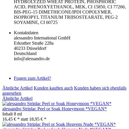
HYDROLYZED WHEAT PROTEIN, PHOSPHORIC
ACID, PHENOXYETHANOL, MEK, CI 15850, CI 77266,
BIS-PEG-15 DIMETHICONE/IPDI COPOLYMER,
ISOPROPYL TITANIUM TRIISOSTEARATE, PEG-2
SOYAMINE, CI 60725
Kontaktdaten
alessandro International GmbH
Erkrather Straße 228a
40233 Düsseldorf
Deutschland
info@alessandro.de
Fragen zum Artikel?
Ähnliche Artikel
Kunden kauften auch
Kunden haben sich ebenfalls
angesehen
Ähnliche Artikel
alessandro Striplac Peel or Soak Honeymoon *VEGAN*
Inhalt
8 ml
16,45 € *
statt
18,95 € *