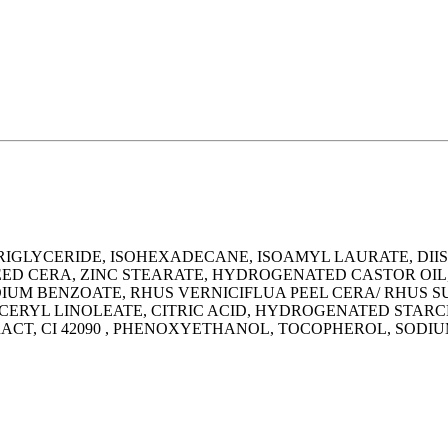
TRIGLYCERIDE, ISOHEXADECANE, ISOAMYL LAURATE, DI
ED CERA, ZINC STEARATE, HYDROGENATED CASTOR OIL, 
IUM BENZOATE, RHUS VERNICIFLUA PEEL CERA/ RHUS S
CERYL LINOLEATE, CITRIC ACID, HYDROGENATED STAR
T, CI 42090 , PHENOXYETHANOL, TOCOPHEROL, SODIU