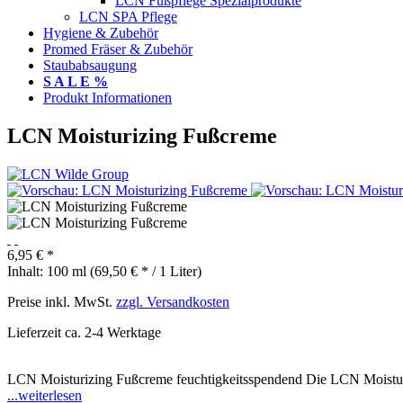
LCN Fußpflege Spezialprodukte
LCN SPA Pflege
Hygiene & Zubehör
Promed Fräser & Zubehör
Staubabsaugung
S A L E %
Produkt Informationen
LCN Moisturizing Fußcreme
6,95 € *
Inhalt:
100 ml (69,50 € * / 1 Liter)
Preise inkl. MwSt.
zzgl. Versandkosten
Lieferzeit ca. 2-4 Werktage
LCN Moisturizing Fußcreme feuchtigkeitsspendend Die LCN Moisturis
...weiterlesen