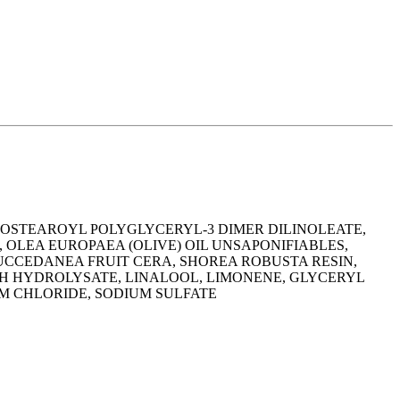
ISOSTEAROYL POLYGLYCERYL-3 DIMER DILINOLEATE,
OLEA EUROPAEA (OLIVE) OIL UNSAPONIFIABLES,
UCCEDANEA FRUIT CERA, SHOREA ROBUSTA RESIN,
CH HYDROLYSATE, LINALOOL, LIMONENE, GLYCERYL
M CHLORIDE, SODIUM SULFATE