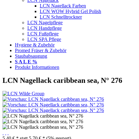
LCN Nagellack
LCN Nagellack Farben
LCN WOW Hybrid Gel Polish
LCN Schnelltrockner
LCN Nagelpflege
LCN Handpflege
LCN Fußpflege
LCN SPA Pflege
Hygiene & Zubehör
Promed Fräser & Zubehör
Staubabsaugung
S A L E %
Produkt Informationen
LCN Nagellack caribbean sea, N° 276
5,40 € *
statt
5,70 € *
(5% gespart)