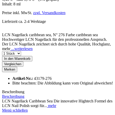
Inhalt:
8 ml
Preise inkl. MwSt.
zzgl. Versandkosten
Lieferzeit ca. 2-4 Werktage
LCN Nagellack caribbean sea, N° 276 Farbe caribbean sea
Hochwertiger LCN Nagellack für den professionellen Anspruch.
Der LCN Nagellack zeichnet sich durch hohe Qualität, Hochglanz,
mehr
...weiterlesen
In den
Warenkorb
Vergleichen
Merken
Artikel-Nr.:
43179-276
Bitte beachten: Die Abbildung kann vom Original abweichen!
Beschreibung
Beschreibung
LCN Nagellack Caribbean Sea Die innovative Hightech Formel des
LCN Nail Polish sorgt für...
mehr
Menü schließen