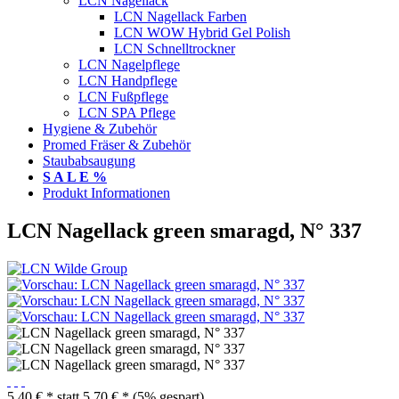
LCN Nagellack
LCN Nagellack Farben
LCN WOW Hybrid Gel Polish
LCN Schnelltrockner
LCN Nagelpflege
LCN Handpflege
LCN Fußpflege
LCN SPA Pflege
Hygiene & Zubehör
Promed Fräser & Zubehör
Staubabsaugung
S A L E %
Produkt Informationen
LCN Nagellack green smaragd, N° 337
5,40 € *
statt
5,70 € *
(5% gespart)