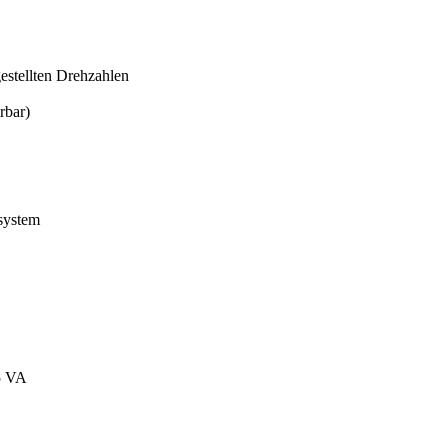
estellten Drehzahlen
rbar)
ksystem
5 VA