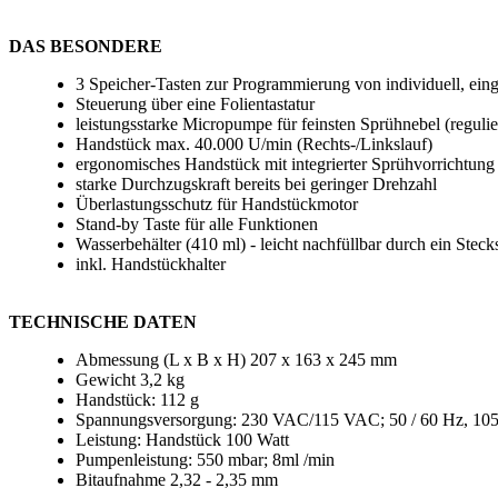
DAS BESONDERE
3 Speicher-Tasten zur Programmierung von individuell, eing
Steuerung über eine Folientastatur
leistungsstarke Micropumpe für feinsten Sprühnebel (regulie
Handstück max. 40.000 U/min (Rechts-/Linkslauf)
ergonomisches Handstück mit integrierter Sprühvorrichtung
starke Durchzugskraft bereits bei geringer Drehzahl
Überlastungsschutz für Handstückmotor
Stand-by Taste für alle Funktionen
Wasserbehälter (410 ml) - leicht nachfüllbar durch ein Stec
inkl. Handstückhalter
TECHNISCHE DATEN
Abmessung (L x B x H) 207 x 163 x 245 mm
Gewicht 3,2 kg
Handstück: 112 g
Spannungsversorgung: 230 VAC/115 VAC; 50 / 60 Hz, 10
Leistung: Handstück 100 Watt
Pumpenleistung: 550 mbar; 8ml /min
Bitaufnahme 2,32 - 2,35 mm