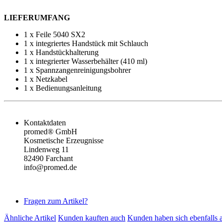
LIEFERUMFANG
1 x Feile 5040 SX2
1 x integriertes Handstück mit Schlauch
1 x Handstückhalterung
1 x integrierter Wasserbehälter (410 ml)
1 x Spannzangenreinigungsbohrer
1 x Netzkabel
1 x Bedienungsanleitung
Kontaktdaten
promed® GmbH
Kosmetische Erzeugnisse
Lindenweg 11
82490 Farchant
info@promed.de
Fragen zum Artikel?
Ähnliche Artikel
Kunden kauften auch
Kunden haben sich ebenfalls 