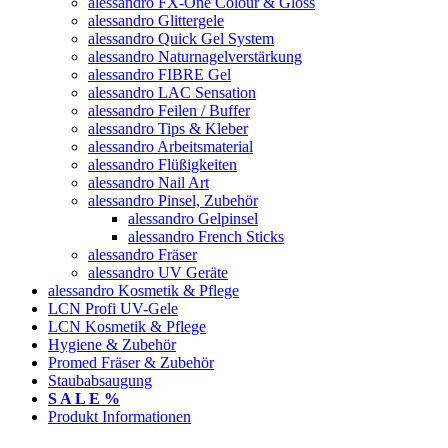
alessandro FX-One Colour & Gloss
alessandro Glittergele
alessandro Quick Gel System
alessandro Naturnagelverstärkung
alessandro FIBRE Gel
alessandro LAC Sensation
alessandro Feilen / Buffer
alessandro Tips & Kleber
alessandro Arbeitsmaterial
alessandro Flüßigkeiten
alessandro Nail Art
alessandro Pinsel, Zubehör
alessandro Gelpinsel
alessandro French Sticks
alessandro Fräser
alessandro UV Geräte
alessandro Kosmetik & Pflege
LCN Profi UV-Gele
LCN Kosmetik & Pflege
Hygiene & Zubehör
Promed Fräser & Zubehör
Staubabsaugung
S A L E %
Produkt Informationen