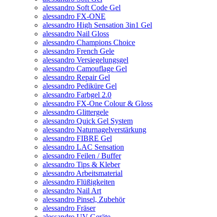
alessandro Soft Code Gel
alessandro FX-ONE
alessandro High Sensation 3in1 Gel
alessandro Nail Gloss
alessandro Champions Choice
alessandro French Gele
alessandro Versiegelungsgel
alessandro Camouflage Gel
alessandro Repair Gel
alessandro Pediküre Gel
alessandro Farbgel 2.0
alessandro FX-One Colour & Gloss
alessandro Glittergele
alessandro Quick Gel System
alessandro Naturnagelverstärkung
alessandro FIBRE Gel
alessandro LAC Sensation
alessandro Feilen / Buffer
alessandro Tips & Kleber
alessandro Arbeitsmaterial
alessandro Flüßigkeiten
alessandro Nail Art
alessandro Pinsel, Zubehör
alessandro Fräser
alessandro UV Geräte