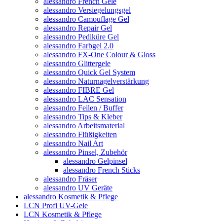
alessandro French Gele
alessandro Versiegelungsgel
alessandro Camouflage Gel
alessandro Repair Gel
alessandro Pediküre Gel
alessandro Farbgel 2.0
alessandro FX-One Colour & Gloss
alessandro Glittergele
alessandro Quick Gel System
alessandro Naturnagelverstärkung
alessandro FIBRE Gel
alessandro LAC Sensation
alessandro Feilen / Buffer
alessandro Tips & Kleber
alessandro Arbeitsmaterial
alessandro Flüßigkeiten
alessandro Nail Art
alessandro Pinsel, Zubehör
alessandro Gelpinsel
alessandro French Sticks
alessandro Fräser
alessandro UV Geräte
alessandro Kosmetik & Pflege
LCN Profi UV-Gele
LCN Kosmetik & Pflege