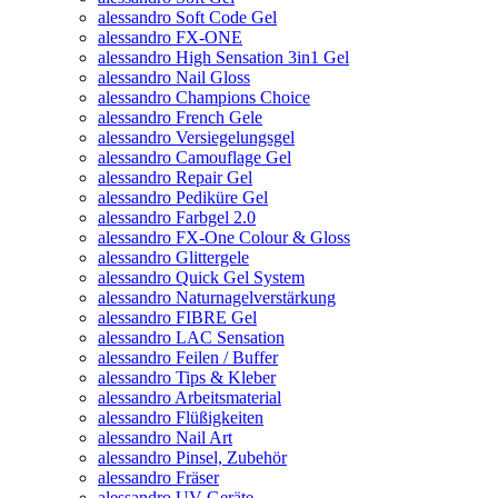
alessandro Soft Code Gel
alessandro FX-ONE
alessandro High Sensation 3in1 Gel
alessandro Nail Gloss
alessandro Champions Choice
alessandro French Gele
alessandro Versiegelungsgel
alessandro Camouflage Gel
alessandro Repair Gel
alessandro Pediküre Gel
alessandro Farbgel 2.0
alessandro FX-One Colour & Gloss
alessandro Glittergele
alessandro Quick Gel System
alessandro Naturnagelverstärkung
alessandro FIBRE Gel
alessandro LAC Sensation
alessandro Feilen / Buffer
alessandro Tips & Kleber
alessandro Arbeitsmaterial
alessandro Flüßigkeiten
alessandro Nail Art
alessandro Pinsel, Zubehör
alessandro Fräser
alessandro UV Geräte