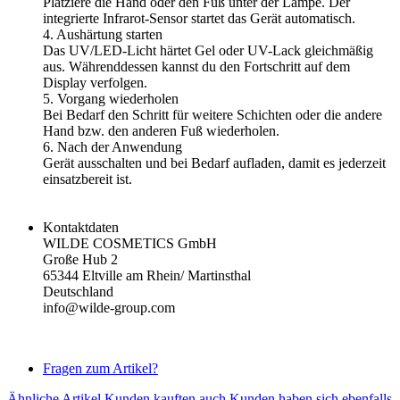
Platziere die Hand oder den Fuß unter der Lampe. Der
integrierte Infrarot-Sensor startet das Gerät automatisch.
4. Aushärtung starten
Das UV/LED-Licht härtet Gel oder UV-Lack gleichmäßig
aus. Währenddessen kannst du den Fortschritt auf dem
Display verfolgen.
5. Vorgang wiederholen
Bei Bedarf den Schritt für weitere Schichten oder die andere
Hand bzw. den anderen Fuß wiederholen.
6. Nach der Anwendung
Gerät ausschalten und bei Bedarf aufladen, damit es jederzeit
einsatzbereit ist.
Kontaktdaten
WILDE COSMETICS GmbH
Große Hub 2
65344 Eltville am Rhein/ Martinsthal
Deutschland
info@wilde-group.com
Fragen zum Artikel?
Ähnliche Artikel
Kunden kauften auch
Kunden haben sich ebenfalls