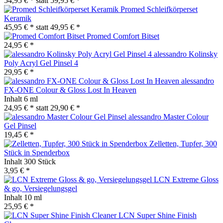
54,95 € *
statt
59,95 € *
Promed Schleifkörperset
Keramik
45,95 € *
statt
49,95 € *
Promed Comfort Bitset
24,95 € *
alessandro Kolinsky
Poly Acryl Gel Pinsel 4
29,95 € *
alessandro
FX-ONE Colour & Gloss Lost In Heaven
Inhalt
6 ml
24,95 € *
statt
29,90 € *
alessandro Master Colour
Gel Pinsel
19,45 € *
Zelletten, Tupfer, 300
Stück in Spenderbox
Inhalt
300 Stück
3,95 € *
LCN Extreme Gloss
& go, Versiegelungsgel
Inhalt
10 ml
25,95 € *
LCN Super Shine Finish