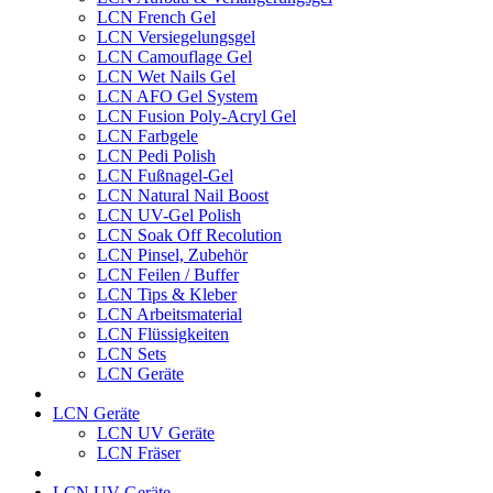
LCN French Gel
LCN Versiegelungsgel
LCN Camouflage Gel
LCN Wet Nails Gel
LCN AFO Gel System
LCN Fusion Poly-Acryl Gel
LCN Farbgele
LCN Pedi Polish
LCN Fußnagel-Gel
LCN Natural Nail Boost
LCN UV-Gel Polish
LCN Soak Off Recolution
LCN Pinsel, Zubehör
LCN Feilen / Buffer
LCN Tips & Kleber
LCN Arbeitsmaterial
LCN Flüssigkeiten
LCN Sets
LCN Geräte
LCN Geräte
LCN UV Geräte
LCN Fräser
LCN UV Geräte