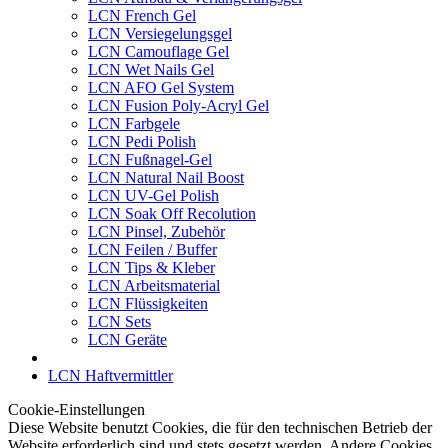
LCN French Gel
LCN Versiegelungsgel
LCN Camouflage Gel
LCN Wet Nails Gel
LCN AFO Gel System
LCN Fusion Poly-Acryl Gel
LCN Farbgele
LCN Pedi Polish
LCN Fußnagel-Gel
LCN Natural Nail Boost
LCN UV-Gel Polish
LCN Soak Off Recolution
LCN Pinsel, Zubehör
LCN Feilen / Buffer
LCN Tips & Kleber
LCN Arbeitsmaterial
LCN Flüssigkeiten
LCN Sets
LCN Geräte
LCN Haftvermittler
Cookie-Einstellungen
Diese Website benutzt Cookies, die für den technischen Betrieb der
Website erforderlich sind und stets gesetzt werden. Andere Cookies,