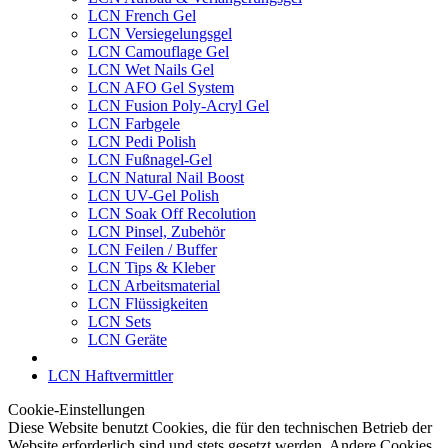
LCN French Gel
LCN Versiegelungsgel
LCN Camouflage Gel
LCN Wet Nails Gel
LCN AFO Gel System
LCN Fusion Poly-Acryl Gel
LCN Farbgele
LCN Pedi Polish
LCN Fußnagel-Gel
LCN Natural Nail Boost
LCN UV-Gel Polish
LCN Soak Off Recolution
LCN Pinsel, Zubehör
LCN Feilen / Buffer
LCN Tips & Kleber
LCN Arbeitsmaterial
LCN Flüssigkeiten
LCN Sets
LCN Geräte
LCN Haftvermittler
Cookie-Einstellungen
Diese Website benutzt Cookies, die für den technischen Betrieb der
Website erforderlich sind und stets gesetzt werden. Andere Cookies,