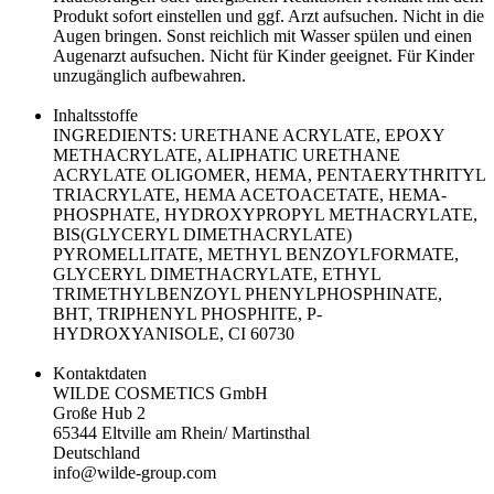
Produkt sofort einstellen und ggf. Arzt aufsuchen. Nicht in die
Augen bringen. Sonst reichlich mit Wasser spülen und einen
Augenarzt aufsuchen. Nicht für Kinder geeignet. Für Kinder
unzugänglich aufbewahren.
Inhaltsstoffe
INGREDIENTS: URETHANE ACRYLATE, EPOXY
METHACRYLATE, ALIPHATIC URETHANE
ACRYLATE OLIGOMER, HEMA, PENTAERYTHRITYL
TRIACRYLATE, HEMA ACETOACETATE, HEMA-
PHOSPHATE, HYDROXYPROPYL METHACRYLATE,
BIS(GLYCERYL DIMETHACRYLATE)
PYROMELLITATE, METHYL BENZOYLFORMATE,
GLYCERYL DIMETHACRYLATE, ETHYL
TRIMETHYLBENZOYL PHENYLPHOSPHINATE,
BHT, TRIPHENYL PHOSPHITE, P-
HYDROXYANISOLE, CI 60730
Kontaktdaten
WILDE COSMETICS GmbH
Große Hub 2
65344 Eltville am Rhein/ Martinsthal
Deutschland
info@wilde-group.com