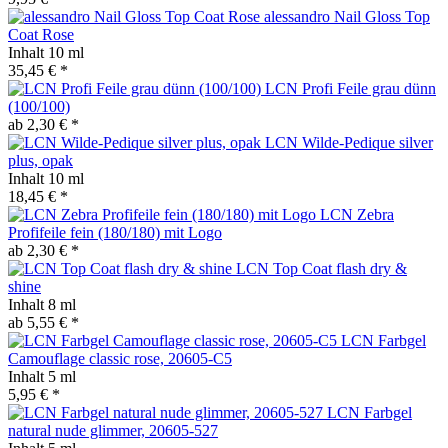
alessandro Nail Gloss Top
Coat Rose
Inhalt
10 ml
35,45 € *
LCN Profi Feile grau dünn
(100/100)
ab 2,30 € *
LCN Wilde-Pedique silver
plus, opak
Inhalt
10 ml
18,45 € *
LCN Zebra
Profifeile fein (180/180) mit Logo
ab 2,30 € *
LCN Top Coat flash dry &
shine
Inhalt
8 ml
ab 5,55 € *
LCN Farbgel
Camouflage classic rose, 20605-C5
Inhalt
5 ml
5,95 € *
LCN Farbgel
natural nude glimmer, 20605-527