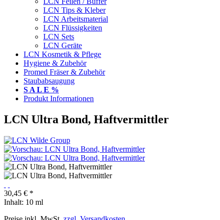
LCN Feilen / Buffer
LCN Tips & Kleber
LCN Arbeitsmaterial
LCN Flüssigkeiten
LCN Sets
LCN Geräte
LCN Kosmetik & Pflege
Hygiene & Zubehör
Promed Fräser & Zubehör
Staubabsaugung
S A L E %
Produkt Informationen
LCN Ultra Bond, Haftvermittler
30,45 € *
Inhalt:
10 ml
Preise inkl. MwSt.
zzgl. Versandkosten