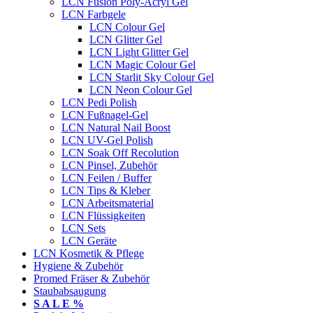
LCN Fusion Poly-Acryl Gel
LCN Farbgele
LCN Colour Gel
LCN Glitter Gel
LCN Light Glitter Gel
LCN Magic Colour Gel
LCN Starlit Sky Colour Gel
LCN Neon Colour Gel
LCN Pedi Polish
LCN Fußnagel-Gel
LCN Natural Nail Boost
LCN UV-Gel Polish
LCN Soak Off Recolution
LCN Pinsel, Zubehör
LCN Feilen / Buffer
LCN Tips & Kleber
LCN Arbeitsmaterial
LCN Flüssigkeiten
LCN Sets
LCN Geräte
LCN Kosmetik & Pflege
Hygiene & Zubehör
Promed Fräser & Zubehör
Staubabsaugung
S A L E %