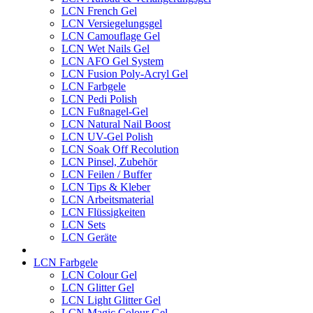
LCN French Gel
LCN Versiegelungsgel
LCN Camouflage Gel
LCN Wet Nails Gel
LCN AFO Gel System
LCN Fusion Poly-Acryl Gel
LCN Farbgele
LCN Pedi Polish
LCN Fußnagel-Gel
LCN Natural Nail Boost
LCN UV-Gel Polish
LCN Soak Off Recolution
LCN Pinsel, Zubehör
LCN Feilen / Buffer
LCN Tips & Kleber
LCN Arbeitsmaterial
LCN Flüssigkeiten
LCN Sets
LCN Geräte
LCN Farbgele
LCN Colour Gel
LCN Glitter Gel
LCN Light Glitter Gel
LCN Magic Colour Gel