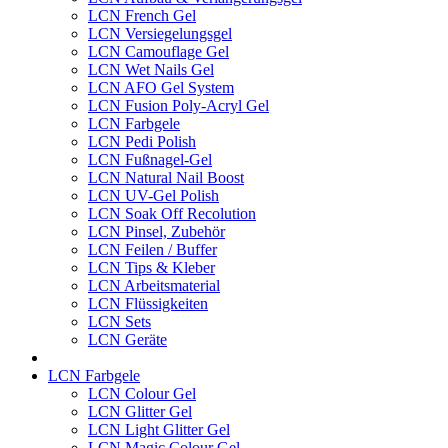
LCN French Gel
LCN Versiegelungsgel
LCN Camouflage Gel
LCN Wet Nails Gel
LCN AFO Gel System
LCN Fusion Poly-Acryl Gel
LCN Farbgele
LCN Pedi Polish
LCN Fußnagel-Gel
LCN Natural Nail Boost
LCN UV-Gel Polish
LCN Soak Off Recolution
LCN Pinsel, Zubehör
LCN Feilen / Buffer
LCN Tips & Kleber
LCN Arbeitsmaterial
LCN Flüssigkeiten
LCN Sets
LCN Geräte
LCN Farbgele
LCN Colour Gel
LCN Glitter Gel
LCN Light Glitter Gel
LCN Magic Colour Gel