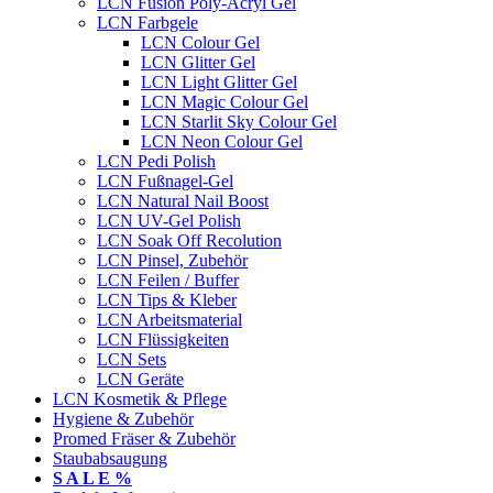
LCN Fusion Poly-Acryl Gel
LCN Farbgele
LCN Colour Gel
LCN Glitter Gel
LCN Light Glitter Gel
LCN Magic Colour Gel
LCN Starlit Sky Colour Gel
LCN Neon Colour Gel
LCN Pedi Polish
LCN Fußnagel-Gel
LCN Natural Nail Boost
LCN UV-Gel Polish
LCN Soak Off Recolution
LCN Pinsel, Zubehör
LCN Feilen / Buffer
LCN Tips & Kleber
LCN Arbeitsmaterial
LCN Flüssigkeiten
LCN Sets
LCN Geräte
LCN Kosmetik & Pflege
Hygiene & Zubehör
Promed Fräser & Zubehör
Staubabsaugung
S A L E %