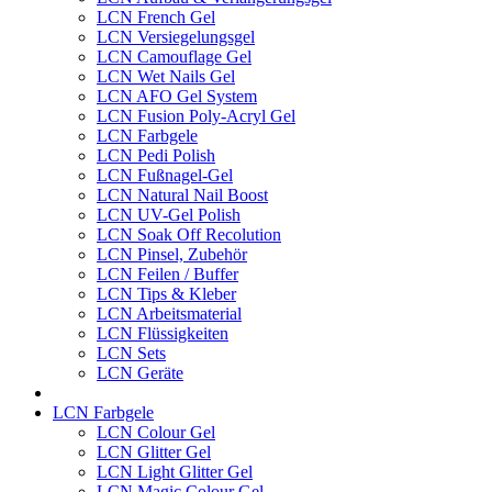
LCN French Gel
LCN Versiegelungsgel
LCN Camouflage Gel
LCN Wet Nails Gel
LCN AFO Gel System
LCN Fusion Poly-Acryl Gel
LCN Farbgele
LCN Pedi Polish
LCN Fußnagel-Gel
LCN Natural Nail Boost
LCN UV-Gel Polish
LCN Soak Off Recolution
LCN Pinsel, Zubehör
LCN Feilen / Buffer
LCN Tips & Kleber
LCN Arbeitsmaterial
LCN Flüssigkeiten
LCN Sets
LCN Geräte
LCN Farbgele
LCN Colour Gel
LCN Glitter Gel
LCN Light Glitter Gel
LCN Magic Colour Gel