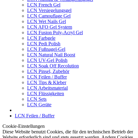
LCN French Gel
LCN Versiegelungsgel
LCN Camouflage Gel
LCN Wet Nails Gel
LCN AFO Gel System
LCN Fusion Poly-Acryl Gel
LCN Farbgele
LCN Pedi Polish
LCN Fußnagel-Gel
LCN Natural Nail Boost
LCN UV-Gel Polish
LCN Soak Off Recolution
LCN Pinsel, Zubehör
LCN Feilen / Buffer
LCN Tips & Kleber
LCN Arbeitsmaterial
LCN Flüssigkeiten
LCN Sets
LCN Geräte
LCN Feilen / Buffer
Cookie-Einstellungen
Diese Website benutzt Cookies, die für den technischen Betrieb der
Website erforderlich sind und stets gesetzt werden. Andere Cookies,