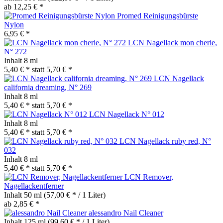
ab 12,25 € *
Promed Reinigungsbürste
Nylon
6,95 € *
LCN Nagellack mon cherie,
N° 272
Inhalt
8 ml
5,40 € *
statt
5,70 € *
LCN Nagellack
california dreaming, N° 269
Inhalt
8 ml
5,40 € *
statt
5,70 € *
LCN Nagellack N° 012
Inhalt
8 ml
5,40 € *
statt
5,70 € *
LCN Nagellack ruby red, N°
032
Inhalt
8 ml
5,40 € *
statt
5,70 € *
LCN Remover,
Nagellackentferner
Inhalt
50 ml
(57,00 € * / 1 Liter)
ab 2,85 € *
alessandro Nail Cleaner
Inhalt
125 ml
(99,60 € * / 1 Liter)