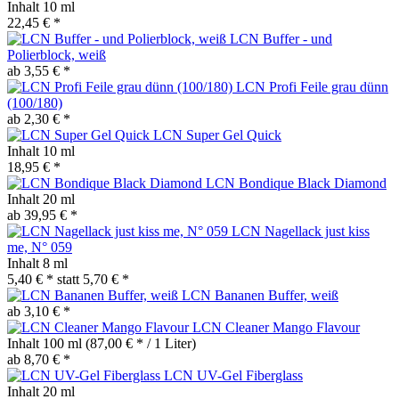
Inhalt
10 ml
22,45 € *
LCN Buffer - und
Polierblock, weiß
ab 3,55 € *
LCN Profi Feile grau dünn
(100/180)
ab 2,30 € *
LCN Super Gel Quick
Inhalt
10 ml
18,95 € *
LCN Bondique Black Diamond
Inhalt
20 ml
ab 39,95 € *
LCN Nagellack just kiss
me, N° 059
Inhalt
8 ml
5,40 € *
statt
5,70 € *
LCN Bananen Buffer, weiß
ab 3,10 € *
LCN Cleaner Mango Flavour
Inhalt
100 ml
(87,00 € * / 1 Liter)
ab 8,70 € *
LCN UV-Gel Fiberglass
Inhalt
20 ml