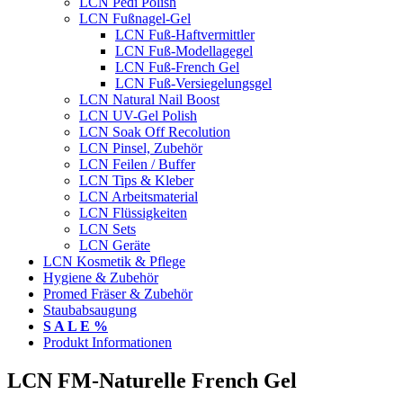
LCN Pedi Polish
LCN Fußnagel-Gel
LCN Fuß-Haftvermittler
LCN Fuß-Modellagegel
LCN Fuß-French Gel
LCN Fuß-Versiegelungsgel
LCN Natural Nail Boost
LCN UV-Gel Polish
LCN Soak Off Recolution
LCN Pinsel, Zubehör
LCN Feilen / Buffer
LCN Tips & Kleber
LCN Arbeitsmaterial
LCN Flüssigkeiten
LCN Sets
LCN Geräte
LCN Kosmetik & Pflege
Hygiene & Zubehör
Promed Fräser & Zubehör
Staubabsaugung
S A L E %
Produkt Informationen
LCN FM-Naturelle French Gel