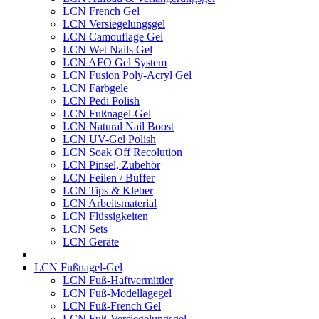
LCN French Gel
LCN Versiegelungsgel
LCN Camouflage Gel
LCN Wet Nails Gel
LCN AFO Gel System
LCN Fusion Poly-Acryl Gel
LCN Farbgele
LCN Pedi Polish
LCN Fußnagel-Gel
LCN Natural Nail Boost
LCN UV-Gel Polish
LCN Soak Off Recolution
LCN Pinsel, Zubehör
LCN Feilen / Buffer
LCN Tips & Kleber
LCN Arbeitsmaterial
LCN Flüssigkeiten
LCN Sets
LCN Geräte
LCN Fußnagel-Gel
LCN Fuß-Haftvermittler
LCN Fuß-Modellagegel
LCN Fuß-French Gel
LCN Fuß-Versiegelungsgel