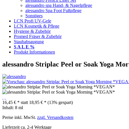
alessandro French Liner Set
alessandro spa Hand- & Nagelpflege
alessandro Spa Foot Fußpflege
Sonstiges
LCN Profi UV-Gele
LCN Kosmetik & Pflege
Hygiene & Zubehör
Promed Fräser & Zubehör
Staubabsaugung
S A L E %
Produkt Informationen
alessandro Striplac Peel or Soak Yoga 
16,45 € *
statt
18,95 € *
(13% gespart)
Inhalt:
8 ml
Preise inkl. MwSt.
zzgl. Versandkosten
Lieferzeit ca. 2-4 Werktage