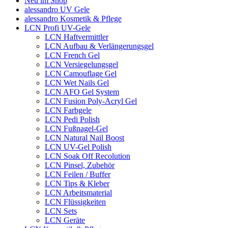
Neu im Shop
alessandro UV Gele
alessandro Kosmetik & Pflege
LCN Profi UV-Gele
LCN Haftvermittler
LCN Aufbau & Verlängerungsgel
LCN French Gel
LCN Versiegelungsgel
LCN Camouflage Gel
LCN Wet Nails Gel
LCN AFO Gel System
LCN Fusion Poly-Acryl Gel
LCN Farbgele
LCN Pedi Polish
LCN Fußnagel-Gel
LCN Natural Nail Boost
LCN UV-Gel Polish
LCN Soak Off Recolution
LCN Pinsel, Zubehör
LCN Feilen / Buffer
LCN Tips & Kleber
LCN Arbeitsmaterial
LCN Flüssigkeiten
LCN Sets
LCN Geräte