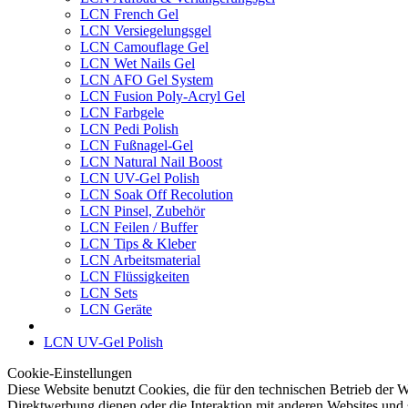
LCN French Gel
LCN Versiegelungsgel
LCN Camouflage Gel
LCN Wet Nails Gel
LCN AFO Gel System
LCN Fusion Poly-Acryl Gel
LCN Farbgele
LCN Pedi Polish
LCN Fußnagel-Gel
LCN Natural Nail Boost
LCN UV-Gel Polish
LCN Soak Off Recolution
LCN Pinsel, Zubehör
LCN Feilen / Buffer
LCN Tips & Kleber
LCN Arbeitsmaterial
LCN Flüssigkeiten
LCN Sets
LCN Geräte
LCN UV-Gel Polish
Cookie-Einstellungen
Diese Website benutzt Cookies, die für den technischen Betrieb der W
Direktwerbung dienen oder die Interaktion mit anderen Websites und 