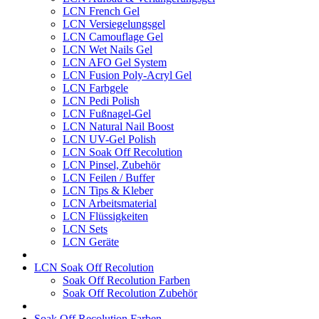
LCN French Gel
LCN Versiegelungsgel
LCN Camouflage Gel
LCN Wet Nails Gel
LCN AFO Gel System
LCN Fusion Poly-Acryl Gel
LCN Farbgele
LCN Pedi Polish
LCN Fußnagel-Gel
LCN Natural Nail Boost
LCN UV-Gel Polish
LCN Soak Off Recolution
LCN Pinsel, Zubehör
LCN Feilen / Buffer
LCN Tips & Kleber
LCN Arbeitsmaterial
LCN Flüssigkeiten
LCN Sets
LCN Geräte
LCN Soak Off Recolution
Soak Off Recolution Farben
Soak Off Recolution Zubehör
Soak Off Recolution Farben