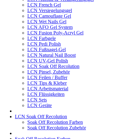
LCN French Gel
LCN Versiegelungsgel
LCN Camouflage Gel
LCN Wet Nails Gel
LCN AFO Gel System
LCN Fusion Poly-Acryl Gel
LCN Farbgele
LCN Pedi Polish
LCN Fußnagel-Gel
LCN Natural Nail Boost
LCN UV-Gel Polish
LCN Soak Off Recolution
LCN Pinsel, Zubehör
LCN Feilen / Buffer
LCN Tips & Kleber
LCN Arbeitsmaterial
LCN Flüssigkeiten
LCN Sets
LCN Geräte
LCN Soak Off Recolution
Soak Off Recolution Farben
Soak Off Recolution Zubehör
Soak Off Recolution Farben