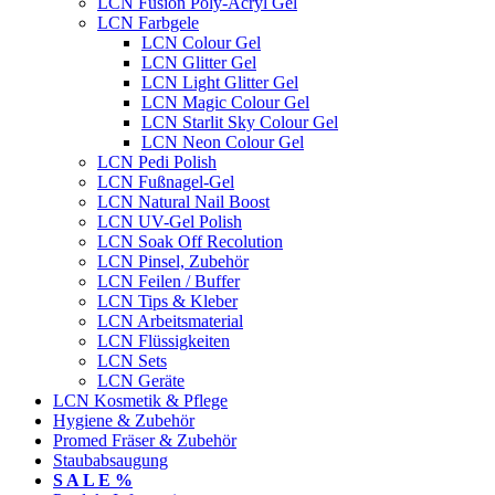
LCN Fusion Poly-Acryl Gel
LCN Farbgele
LCN Colour Gel
LCN Glitter Gel
LCN Light Glitter Gel
LCN Magic Colour Gel
LCN Starlit Sky Colour Gel
LCN Neon Colour Gel
LCN Pedi Polish
LCN Fußnagel-Gel
LCN Natural Nail Boost
LCN UV-Gel Polish
LCN Soak Off Recolution
LCN Pinsel, Zubehör
LCN Feilen / Buffer
LCN Tips & Kleber
LCN Arbeitsmaterial
LCN Flüssigkeiten
LCN Sets
LCN Geräte
LCN Kosmetik & Pflege
Hygiene & Zubehör
Promed Fräser & Zubehör
Staubabsaugung
S A L E %