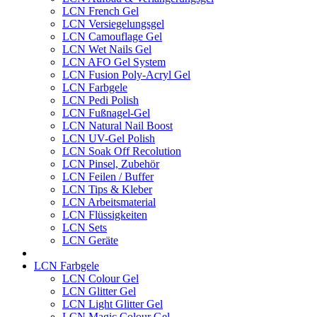
LCN French Gel
LCN Versiegelungsgel
LCN Camouflage Gel
LCN Wet Nails Gel
LCN AFO Gel System
LCN Fusion Poly-Acryl Gel
LCN Farbgele
LCN Pedi Polish
LCN Fußnagel-Gel
LCN Natural Nail Boost
LCN UV-Gel Polish
LCN Soak Off Recolution
LCN Pinsel, Zubehör
LCN Feilen / Buffer
LCN Tips & Kleber
LCN Arbeitsmaterial
LCN Flüssigkeiten
LCN Sets
LCN Geräte
LCN Farbgele
LCN Colour Gel
LCN Glitter Gel
LCN Light Glitter Gel
LCN Magic Colour Gel