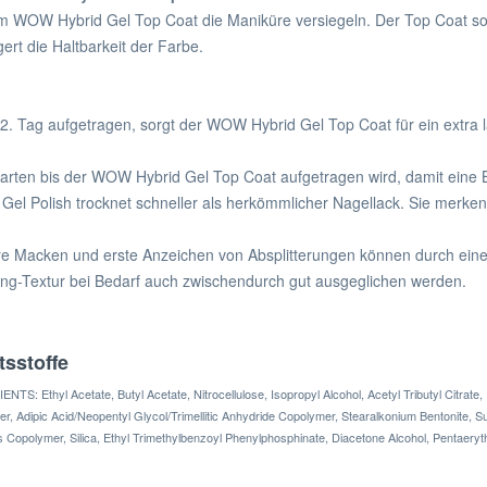
m WOW Hybrid Gel Top Coat die Maniküre versiegeln. Der Top Coat sor
gert die Haltbarkeit der Farbe.
:
2. Tag aufgetragen, sorgt der WOW Hybrid Gel Top Coat für ein extra 
arten bis der WOW Hybrid Gel Top Coat aufgetragen wird, damit eine
 Gel Polish trocknet schneller als herkömmlicher Nagellack. Sie merken
re Macken und erste Anzeichen von Absplitterungen können durch ein
ng-Textur bei Bedarf auch zwischendurch gut ausgeglichen werden.
tsstoffe
NTS: Ethyl Acetate, Butyl Acetate, Nitrocellulose, Isopropyl Alcohol, Acetyl Tributyl Citrat
r, Adipic Acid/Neopentyl Glycol/Trimellitic Anhydride Copolymer, Stearalkonium Bentonite, S
s Copolymer, Silica, Ethyl Trimethylbenzoyl Phenylphosphinate, Diacetone Alcohol, Pentaeryth