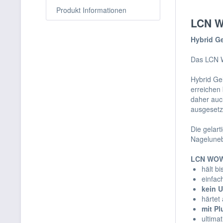
Produkt Informationen
LCN W
Hybrid Ge
Das LCN W
Hybrid Ge
erreichen
daher auch
ausgesetzt
Die gelar
Nageluneb
LCN WOW H
hält b
einfac
kein U
härtet
mit Pl
ultima