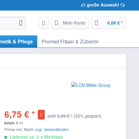
große Auswahl
Mein Konto
0,00 € *
etik & Pflege
Promed Fräser & Zubehör
6,75 € *
statt
9,99 € *
(32% gespart)
Inhalt:
8 ml
Preise inkl. MwSt.
zzgl. Versandkosten
Lieferzeit ca. 2-4 Werktage