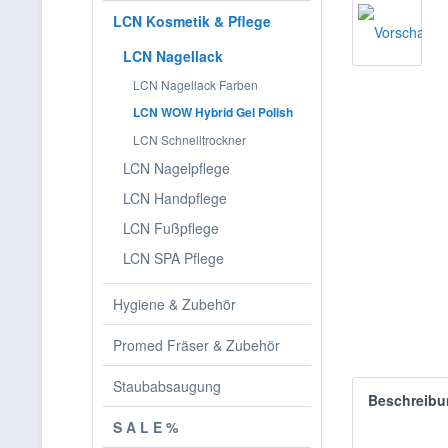
LCN Kosmetik & Pflege
LCN Nagellack
LCN Nagellack Farben
LCN WOW Hybrid Gel Polish
LCN Schnelltrockner
LCN Nagelpflege
LCN Handpflege
LCN Fußpflege
LCN SPA Pflege
Hygiene & Zubehör
Promed Fräser & Zubehör
Staubabsaugung
Beschreibu
S A L E %