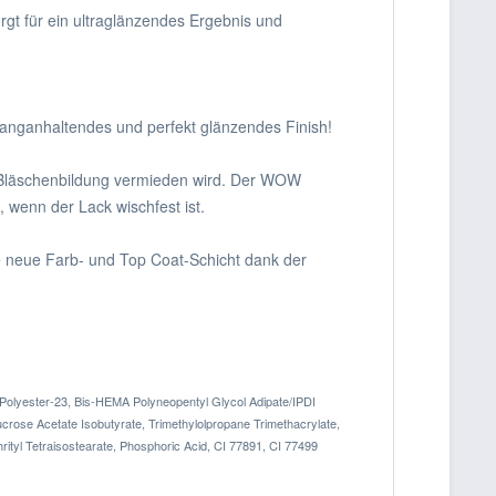
gt für ein ultraglänzendes Ergebnis und
langanhaltendes und perfekt glänzendes Finish!
 Bläschenbildung vermieden wird. Der WOW
, wenn der Lack wischfest ist.
e neue Farb- und Top Coat-Schicht dank der
e, Polyester-23, Bis-HEMA Polyneopentyl Glycol Adipate/IPDI
ucrose Acetate Isobutyrate, Trimethylolpropane Trimethacrylate,
rityl Tetraisostearate, Phosphoric Acid, CI 77891, CI 77499