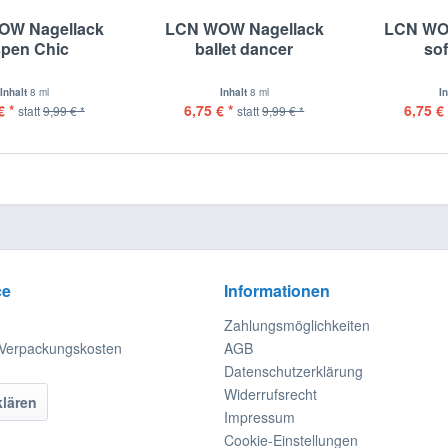
OW Nagellack
LCN WOW Nagellack
LCN WO
pen Chic
ballet dancer
sof
Inhalt
8 ml
Inhalt
8 ml
I
€ *
6,75 € *
6,75 € 
statt
9,99 € *
statt
9,99 € *
ce
Informationen
Zahlungsmöglichkeiten
 Verpackungskosten
AGB
Datenschutzerklärung
Widerrufsrecht
klären
Impressum
Cookie-Einstellungen