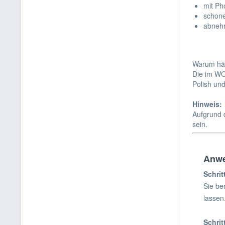
mit Ph
schone
abnehm
Warum häl
Die im WO
Polish und
Hinweis:
Aufgrund 
sein.
Anwe
Schrit
Sie be
lassen
Schri