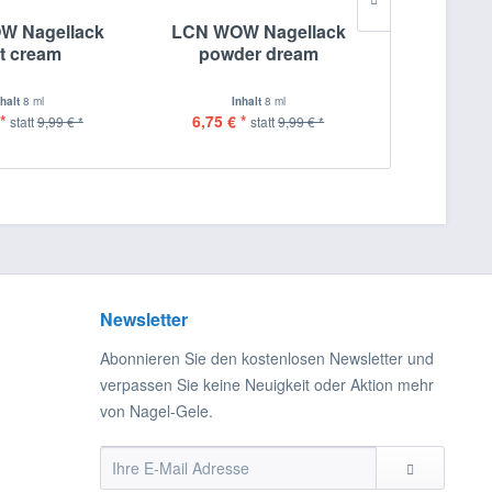
W Nagellack
LCN WOW Nagellack
LCN WOW
t cream
powder dream
swee
nhalt
8 ml
Inhalt
8 ml
Inh
*
6,75 € *
6,75 € *
statt
9,99 € *
statt
9,99 € *
Newsletter
Abonnieren Sie den kostenlosen Newsletter und
verpassen Sie keine Neuigkeit oder Aktion mehr
von Nagel-Gele.