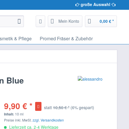
große Auswahl
Mein Konto
0,00 € *
metik & Pflege
Promed Fräser & Zubehör
n Blue
9,90 € *
statt
10,50 € *
(6% gespart)
Inhalt:
10 ml
Preise inkl. MwSt.
zzgl. Versandkosten
Lieferzeit ca. 2-4 Werktage