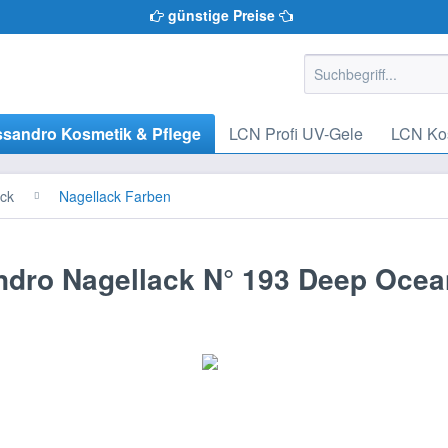
günstige Preise
ssandro Kosmetik & Pflege
LCN Profi UV-Gele
LCN Kos
ack
Nagellack Farben
ndro Nagellack N° 193 Deep Ocea