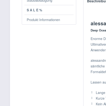
Staubabsaugung
Beschreibu
S A L E %
Produkt Informationen
alessa
Deep Ocea
Enorme Dec
Ultimative
Anwender 
alessandro
sämtliche
Formaldeh
Lassen au
Lange 
Kurze 
Kein A