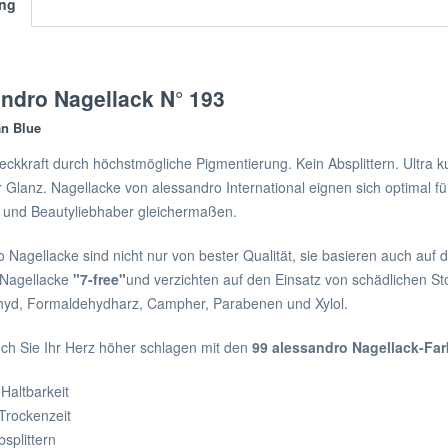
ng
ndro Nagellack N° 193
n Blue
kkraft durch höchstmögliche Pigmentierung. Kein Absplittern. Ultra ku
r Glanz. Nagellacke von alessandro International eignen sich optimal 
und Beautyliebhaber gleichermaßen.
 Nagellacke sind nicht nur von bester Qualität, sie basieren auch auf
 Nagellacke
"7-free"
und verzichten auf den Einsatz von schädlichen Sto
yd, Formaldehydharz, Campher, Parabenen und Xylol.
ch Sie Ihr Herz höher schlagen mit den
99 alessandro Nagellack-Farb
Haltbarkeit
Trockenzeit
bsplittern