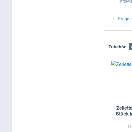
info@a
Fragen 
Zubehör
Zellett
Stück 
In