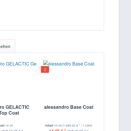
sehen
dro GELACTIC
alessandro Base Coat
Top Coat
halt
10 ml
Inhalt
10 ml
(1.495,00 € * / 1 Liter)
*
14,95 € *
statt
10,95 € *
statt
15,95 € *