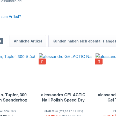
lessandro.de
zum Artikel?
4
Ähnliche Artikel
Kunden haben sich ebenfalls ange
en, Tupfer, 300
alessandro GELACTIC
alessan
in Spenderbox
Nail Polish Speed Dry
Gel 
halt
300 Stück
Inhalt
50 ml
(279,00 € * / 1 Liter)
In
3,95 € *
13,95 € *
8,95 € 
statt
14,95 € *