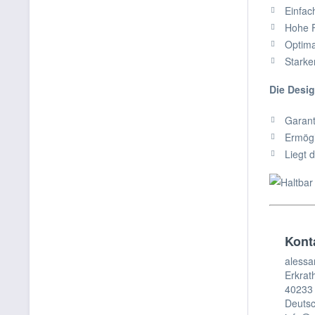
Einfac
Hohe F
Optima
Starke
Die Desig
Garant
Ermögl
Liegt 
Kont
alessa
Erkrat
40233 
Deuts